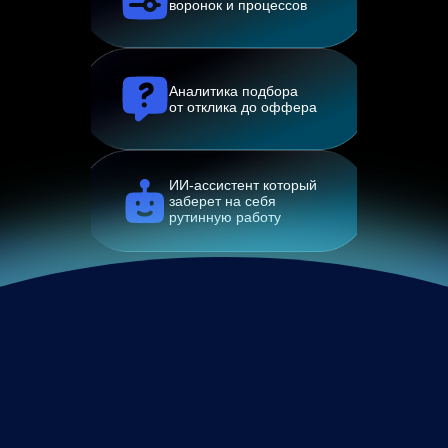
воронок и процессов
Аналитика подбора
от отклика до оффера
ИИ-ассистент который
заберет на себя
рутинную работу