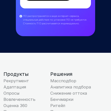
© ООО «Поток», 2026. Все права защищены
ИНН 7713444724
ОКВЭД 62.01
ИНН 7713444724
ПО распространяется в виде интернет-сервиса,
специальные действия по установке ПО не требуются.
Виды деятельности в области информационных
Стоимость П О рассчитывается индивидуально.
технологий: 1.01, 2.01
Исключительное право на программы для ЭВМ
принадлежит ООО “Поток”
ООО “Поток” применяет языки
программирования JavaScript, Ruby, Go, Groovy,
Kotlin, Python
127299, г. Москва, вн.тер.г. муниципальный округ
Коптево, ул. Клары Цеткин, д. 2, помещ. 2/5
Политика конфиденциальности
Оферта
Третьи лица
Описание функциональных характеристик ПО
Инструкция по установке и эксплуатации ПО
Руководство пользователя
Пошаговая инструкция
Сведения об ООО «Поток» внесены в реестр
аккредитованных организаций, осуществляющих
деятельность в области информационных
технологий. ООО «Поток» осуществляет
деятельность по разработке компьютерного