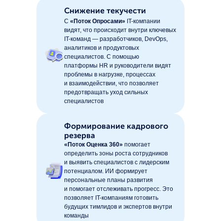
Снижение текучести
С
«Поток Опросами»
IT-компании
видят, что происходит внутри ключевых
IT-команд — разработчиков, DevOps,
аналитиков и продуктовых
специалистов. С помощью
платформы HR и руководители видят
проблемы в нагрузке, процессах
и взаимодействии, что позволяет
предотвращать уход сильных
специалистов
Формирование кадрового
резерва
«Поток Оценка 360»
помогает
определить зоны роста сотрудников
и выявить специалистов с лидерским
потенциалом. ИИ формирует
персональные планы развития
и помогает отслеживать прогресс. Это
позволяет IT-компаниям готовить
будущих тимлидов и экспертов внутри
команды