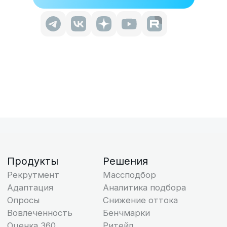
Адаптация
Аналитика подбора
Опросы
Снижение оттока
Вовлеченность
Бенчмарки
Оценка 360
Ритейл
Пульс-опросы
Производство
Цели
Агробизнес
Инсайты
О компании
Блог
О команде
Мероприятия и
Новости
вебинары
Пресса о нас
Исследования
Контакты
HR-словарь
База знаний
Блог: Рекрутмент
Поток Возможностей
Карта сайта
+7 (800) 333-15-19