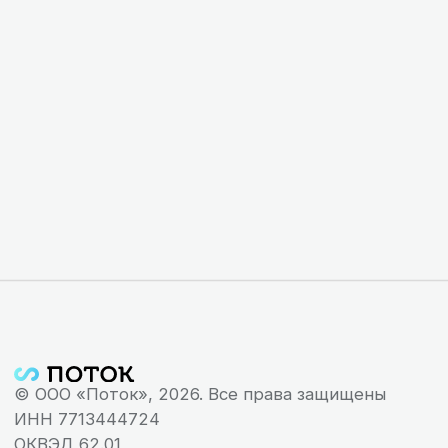
Политика конфиденциальности
Оферта
Третьи лица
Описание функциональных характеристик ПО
Инструкция по установке и эксплуатации ПО
Руководство пользователя
Пошаговая инструкция
Сведения об ООО «Поток» внесены в реестр
аккредитованных организаций, осуществляющих
деятельность в области информационных
технологий. ООО «Поток» осуществляет
деятельность по разработке компьютерного
программного обеспечения и является
правообладателем программы для ЭВМ «Поток»
Надеемся наши
(реестровый номер 27 366).
материалы будут вам
полезны
Информация придет на вашу почту в
течение нескольких минут
Адаптируйте новых сотрудников
в игровом формате