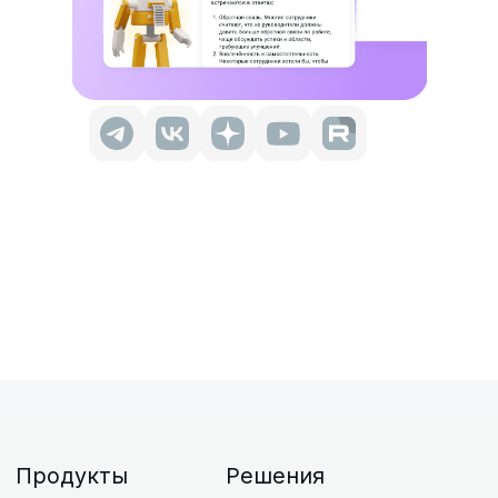
Продукты
Решения
Рекрутмент
Массподбор
Адаптация
Аналитика подбора
Опросы
Снижение оттока
Вовлеченность
Бенчмарки
Оценка 360
Ритейл
Пульс-опросы
Производство
Цели
Агробизнес
Инсайты
О компании
Блог
О команде
Мероприятия и
Новости
вебинары
Пресса о нас
Исследования
Контакты
HR-словарь
База знаний
Блог: Рекрутмент
Поток Возможностей
Карта сайта
+7 (800) 333-15-19