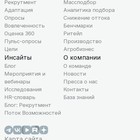
Надеемся наши матери
будут вам полезны
Исследуйте
Информация придет на вашу почту в т
вовлеченность,
нескольких минут
развивайте команду,
снижайте текучесть
персонала
«Поток Вовлеченность» — система
оценки вовлеченности
и удовлетворенности с помощью
© ООО «Поток», 2026. Все права защищены
искусственного интеллекта
ИНН 7713444724
ОКВЭД 62.01
Получить демо доступ на 14 дней
ИНН 7713444724
Виды деятельности в области информационных
Узнать подробнее
технологий: 1.01, 2.01
Исключительное право на программы для ЭВМ
принадлежит ООО “Поток”
ООО “Поток” применяет языки