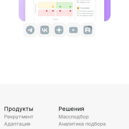
Продукты
Решения
Рекрутмент
Массподбор
Адаптация
Аналитика подбора
Опросы
Снижение оттока
Вовлеченность
Бенчмарки
Оценка 360
Ритейл
Пульс-опросы
Производство
Цели
Агробизнес
Инсайты
О компании
Блог
О команде
Мероприятия и
Новости
вебинары
Пресса о нас
Исследования
Контакты
HR-словарь
База знаний
Блог: Рекрутмент
Поток Возможностей
Карта сайта
+7 (800) 333-15-19