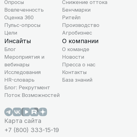
Регистрация прошла усп
до встречи в эфире!
Выявляйте зоны
Напоминание о мероприятии придет к 
роста, развивайте
электронную почту
компетенции,
снижайте отток
персонала
«Поток Оценка 360» — цифровой
сервис
© ООО «Поток», 2026. Все права защищены
для оценки компетенций персонала
ИНН 7713444724
с продвинутой аналитикой и ИПР
ОКВЭД 62.01
от AI
ИНН 7713444724
Виды деятельности в области информационных
Получить демо доступ на 14 дней
технологий: 1.01, 2.01
Исключительное право на программы для ЭВМ
принадлежит ООО “Поток”
Узнать подробнее
ООО “Поток” применяет языки
программирования JavaScript, Ruby, Go, Groovy,
Kotlin, Python