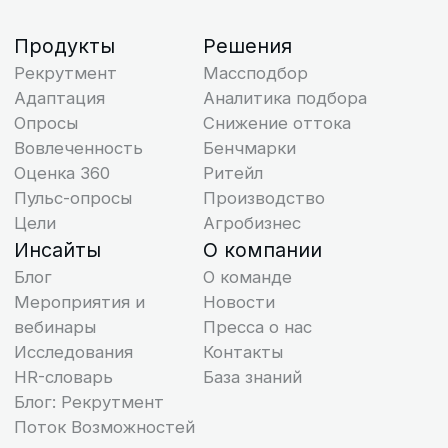
ИНН 7713444724
Виды деятельности в области информационных
технологий: 1.01, 2.01
Исключительное право на программы для ЭВМ
принадлежит ООО “Поток”
ООО “Поток” применяет языки
программирования JavaScript, Ruby, Go, Groovy,
Kotlin, Python
127299, г. Москва, вн.тер.г. муниципальный округ
Коптево, ул. Клары Цеткин, д. 2, помещ. 2/5
Политика конфиденциальности
Оферта
Третьи лица
Описание функциональных характеристик ПО
Инструкция по установке и эксплуатации ПО
Руководство пользователя
Пошаговая инструкция
Сведения об ООО «Поток» внесены в реестр
аккредитованных организаций, осуществляющих
деятельность в области информационных
технологий. ООО «Поток» осуществляет
деятельность по разработке компьютерного
программного обеспечения и является
правообладателем программы для ЭВМ «Поток»
(реестровый номер 27 366).