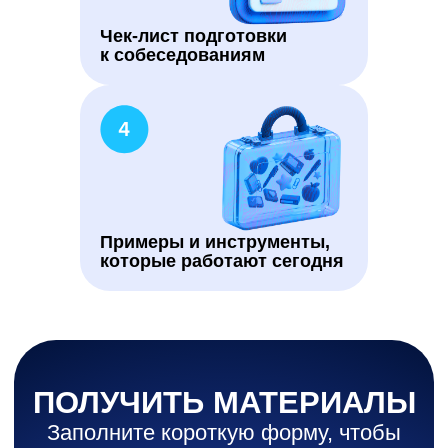
опросами вашей компании
Чек-лист подготовки
к собеседованиям
Я соглашаюсь на обработку
персональных данных
, а также на
получение
информационных материалов
Примеры и инструменты,
Получить гайд
которые работают сегодня