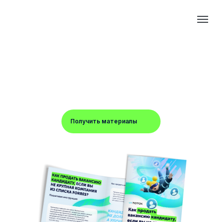
ГАЙД
ПО КОММУНИКАЦИЯМ
В РЕКРУТМЕНТЕ
Как продать вакансию кандидату,
если вы не крупная компания из списка
Forbes
Получить материалы