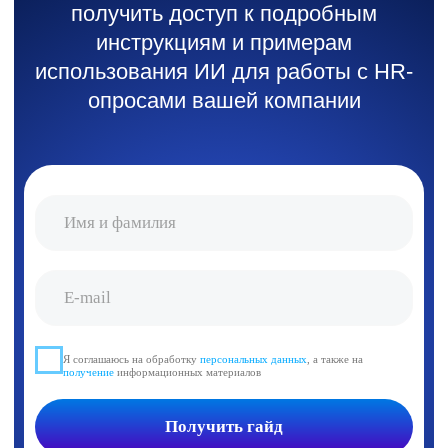
Продукты
Решения
Рекрутмент
Массподбор
Адаптация
Аналитика подбора
Опросы
Снижение оттока
Вовлеченность
Бенчмарки
Оценка 360
Ритейл
Пульс-опросы
Производство
Цели
Агробизнес
Инсайты
О компании
Блог
О команде
Мероприятия и
Новости
вебинары
Пресса о нас
Исследования
Контакты
HR-словарь
База знаний
Блог: Рекрутмент
Поток Возможностей