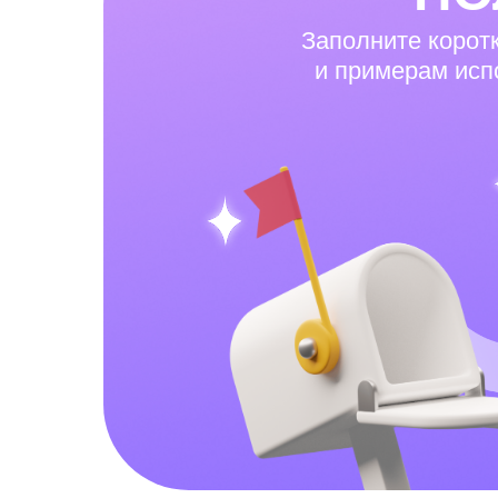
Заполните корот
и примерам исп