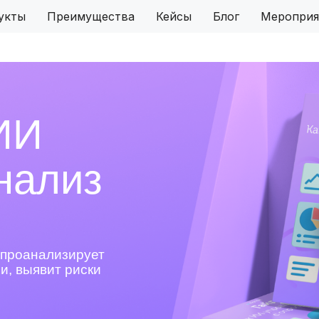
укты
Преимущества
Кейсы
Блог
Мероприя
ИИ
нализ
 проанализирует
и, выявит риски