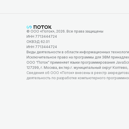
© ООО «Поток», 2026. Все права защищены
ИНН 7713444724
ОКВЭД 62.01
ИНН 7713444724
Виды деятельности в области информационных технологий: 
Исключительное право на программы для ЭВМ принадле
ООО “Поток” применяет языки программирования JavaScript,
127299, г. Москва, вн.тер.г. муниципальный округ Коптево, 
Сведения об ООО «Поток» внесены в реестр аккредитов
деятельность по разработке компьютерного программно