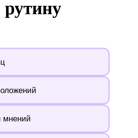
 рутину
иц
положений
ч мнений