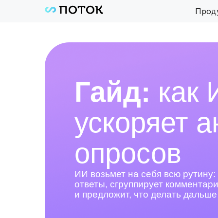
Прод
Гайд:
как 
ускоряет а
опросов
ИИ возьмет на себя всю рутину:
ответы, сгруппирует комментари
и предложит, что делать дальше