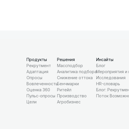
Продукты
Решения
Инсайты
Рекрутмент
Массподбор
Блог
Адаптация
Аналитика подбора
Мероприятия и
Опросы
Снижение оттока
Исследования
Вовлеченность
Бенчмарки
HR-словарь
Оценка 360
Ритейл
Блог: Рекрутме
Пульс-опросы
Производство
Поток Возможн
Цели
Агробизнес