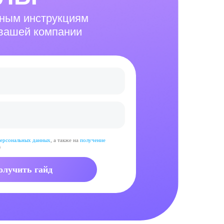
бным инструкциям
 вашей компании
ерсональных данных
, а также на
получение
в
олучить гайд