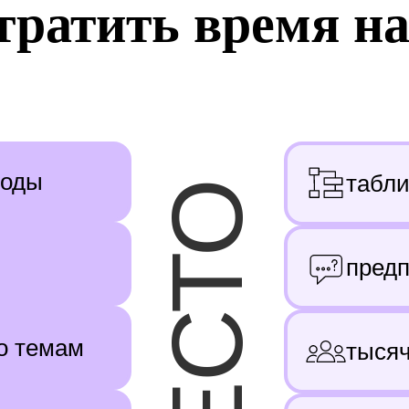
тратить время на
воды
табл
ВМЕСТО
пред
о темам
тыся