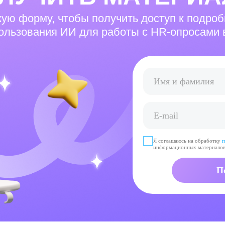
кую форму, чтобы получить доступ к подро
ользования ИИ для работы с HR-опросами
Я соглашаюсь на обработку
п
информационных материало
П