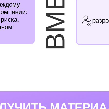
каждому
компании:
риска,
разр
аном
ЛУЧИТЬ МАТЕРИ