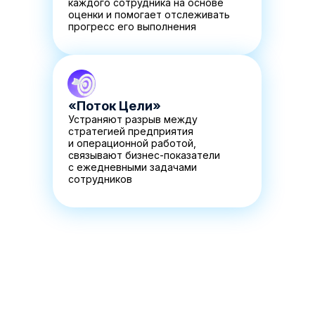
каждого сотрудника на основе
оценки и помогает отслеживать
прогресс его выполнения
«Поток Цели»
Устраняют разрыв между
стратегией предприятия
и операционной работой,
связывают бизнес-показатели
с ежедневными задачами
сотрудников
Продукты
Решения
Рекрутмент
Массподбор
Адаптация
Аналитика подбора
Опросы
Снижение оттока
Вовлеченность
Бенчмарки
Оценка 360
Ритейл