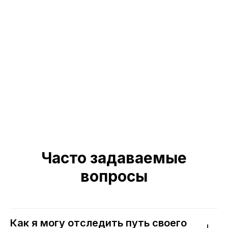
Пульс-опросы
Производство
Цели
Агробизнес
Инсайты
О компании
Блог
О команде
Мероприятия и
Новости
вебинары
Пресса о нас
Исследования
Контакты
HR-словарь
База знаний
Блог: Рекрутмент
Поток Возможностей
Карта сайта
+7 (800) 333-15-19
Часто задаваемые
вопросы
Как я могу отследить путь своего