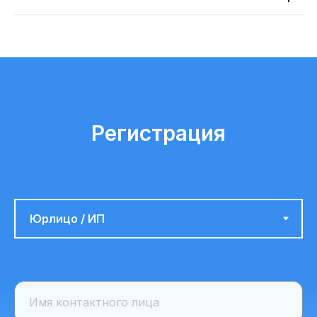
Инструкция по установке и эксплуатации ПО
Руководство пользователя
Пошаговая инструкция
Сведения об ООО «Поток» внесены в реестр
аккредитованных организаций, осуществляющих
деятельность в области информационных
технологий. ООО «Поток» осуществляет
деятельность по разработке компьютерного
программного обеспечения и является
правообладателем программы для ЭВМ «Поток»
Регистрация
(реестровый номер 27 366).