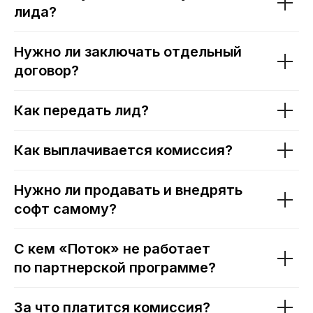
лида?
Нужно ли заключать отдельный
договор?
© ООО «Поток», 2026. Все права защищены
Как передать лид?
ИНН 7713444724
ОКВЭД 62.01
ИНН 7713444724
Как выплачивается комиссия?
Виды деятельности в области информационных
технологий: 1.01, 2.01
Исключительное право на программы для ЭВМ
Нужно ли продавать и внедрять
принадлежит ООО “Поток”
софт самому?
ООО “Поток” применяет языки
программирования JavaScript, Ruby, Go, Groovy,
Kotlin, Python
127299, г. Москва, вн.тер.г. муниципальный округ
С кем «Поток» не работает
Коптево, ул. Клары Цеткин, д. 2, помещ. 2/5
по партнерской программе?
Политика конфиденциальности
Оферта
Третьи лица
За что платится комиссия?
Описание функциональных характеристик ПО